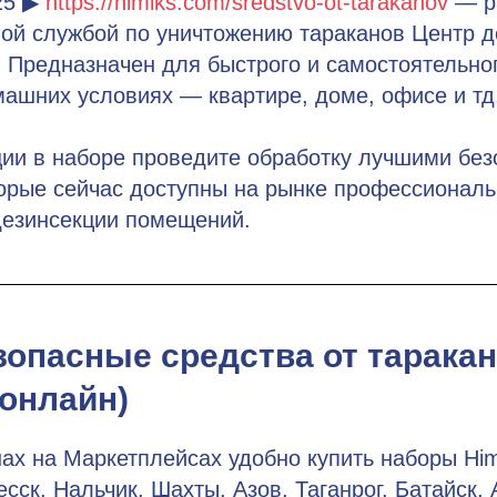
25 ▶
https://himiks.com/sredstvo-ot-tarakanov
— р
ой службой по уничтожению тараканов Центр 
 Предназначен для быстрого и самостоятельно
ашних условиях — квартире, доме, офисе и тд
ции в наборе проведите обработку лучшими бе
торые сейчас доступны на рынке профессионал
дезинсекции помещений.
зопасные средства от таракан
(онлайн)
ах на Маркетплейсах удобно купить наборы Him
сск, Нальчик, Шахты, Азов, Таганрог, Батайск, 