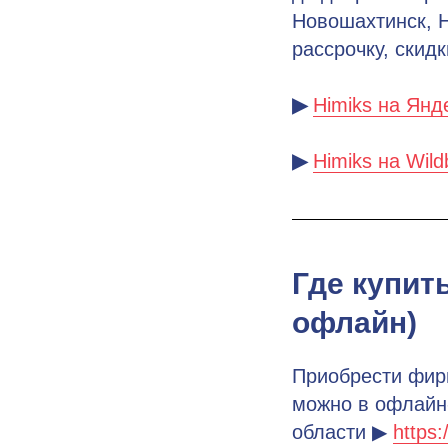
Новошахтинск, Н
рассрочку, скидк
▶
Himiks на Янд
▶
Himiks на Wild
Где купит
офлайн)
Приобрести фир
можно в офлайн
области ▶
https: