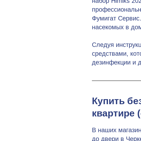
набор Himiks 20
профессиональн
Фумигат Сервис.
насекомых в дом
Следуя инструк
средствами, ко
дезинфекции и 
Купить бе
квартире 
В наших магазин
до двери в Черке