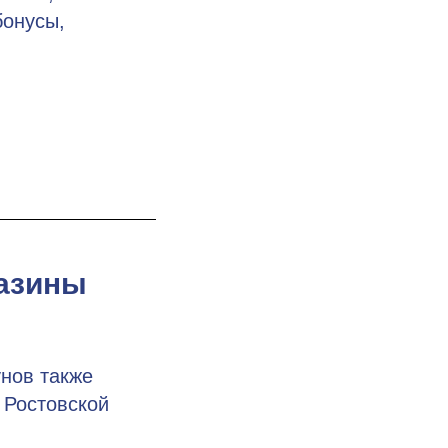
бонусы,
газины
нов также
 Ростовской