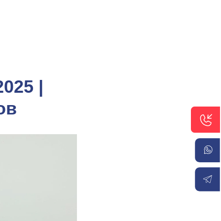
025 |
ов