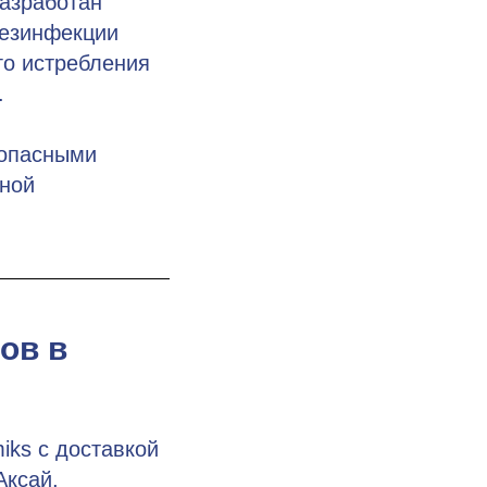
азработан
дезинфекции
го истребления
.
зопасными
ьной
ов в
iks с доставкой
Аксай,