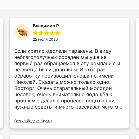
Владимир Р.
22 июля 2026
Если кратко одолели тараканы. В виду
неблагополучных соседей мы уже не
первый раз обращаемся в эту компанию и
не всегда были довольны. В этот раз
обработку производил юноша по имени
Николай. Сказать можно только одно:
Восторг! Очень старательный молодой
человек, очень внимательно подошёл к
проблеме, давал в процессе подготовки
нужные советы и много рассказал чего мы
и не знали, обрабатывал тщательно и
долго. По прошествии нескольких дней
Отзыв Яндекс Карты
эффект потрясающий! Одним словом мы
довольны и благодарим Вас за Вашу
работу!!!