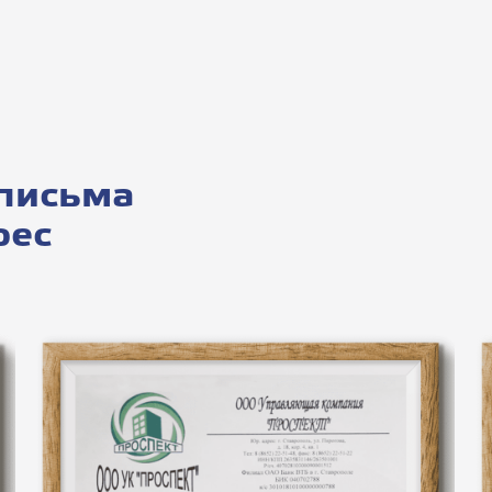
письма
рес