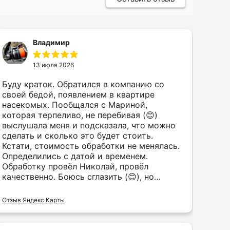
Владимир
13 июля 2026
Буду краток. Обратился в компанию со
своей бедой, появлением в квартире
насекомых. Пообщался с Мариной,
которая терпеливо, не перебивая (😊)
выслушала меня и подсказала, что можно
сделать и сколько это будет стоить.
Кстати, стоимость обработки не менялась.
Определились с датой и временем.
Обработку провёл Николай, провёл
качественно. Боюсь сглазить (😊), но
насекомых нет. На мой взгляд Фумигат
Сервис серьёзная компания, с хорошим
Отзыв Яндекс Карты
оборудованием и специалистами, которые
добросовестно и качественно выполняют
свою работу. Рекомендую.