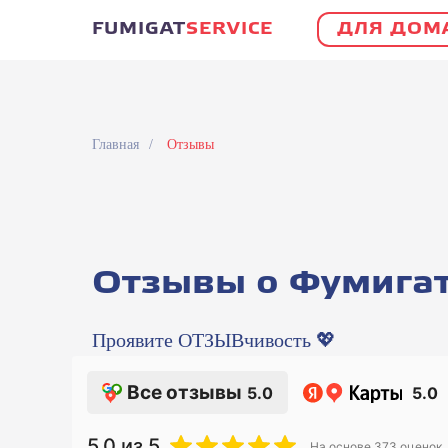
FUMIGAT
SERVICE
ДЛЯ ДОМ
Цены
Услуги
Отзывы
О компании
Главная
/
Отзывы
Отзывы о Фумигат
Проявите ОТЗЫВчивость 💖
Все отзывы
5.0
5.0
5.0
из 5
На основе
373
оценок