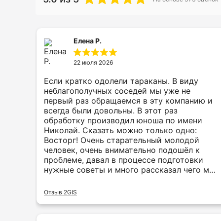
Елена Р.
22 июля 2026
Если кратко одолели тараканы. В виду
неблагополучных соседей мы уже не
первый раз обращаемся в эту компанию и
всегда были довольны. В этот раз
обработку производил юноша по имени
Николай. Сказать можно только одно:
Восторг! Очень старательный молодой
человек, очень внимательно подошёл к
проблеме, давал в процессе подготовки
нужные советы и много рассказал чего мы
и не знали, обрабатывал тщательно и
долго. По прошествии нескольких дней
Отзыв 2GIS
эффект потрясающий! Одним словом мы
довольны и благодарим Вас за Вашу
работу!!!