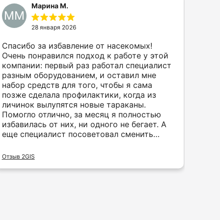
Марина М.
ММ
28 января 2026
Спасибо за избавление от насекомых!
Очень понравился подход к работе у этой
компании: первый раз работал специалист
разным оборудованием, и оставил мне
набор средств для того, чтобы я сама
позже сделала профилактики, когда из
личинок вылупятся новые тараканы.
Помогло отлично, за месяц я полностью
избавилась от них, ни одного не бегает. А
еще специалист посоветовал сменить
сеточку на вытяжке, чтобы были совсем
маленькие ячейки и тараканы от соседей
Отзыв 2GIS
не приходили. Буду рекомендовать вас
всем знакомым на своем положительном
опыте